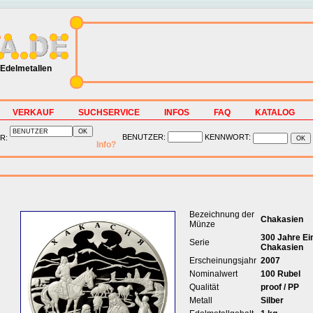
Edelmetallen
VERKAUF
SUCHSERVICE
INFOS
FAQ
KATALOG
BENUTZER:
KENNWORT:
R:
Info?
Bezeichnung der
Chakasien
Münze
300 Jahre Ein
Serie
Chakasien
Erscheinungsjahr
2007
Nominalwert
100 Rubel
Qualität
proof / PP
Metall
Silber