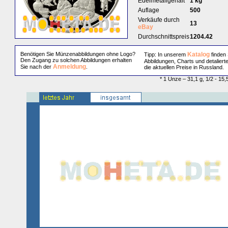
Edelmetallgehalt
1 kg
Auflage
500
Verkäufe durch
13
eBay
Durchschnittspreis
1204.42
Benötigen Sie Münzenabbildungen ohne Logo?
Katalog
Tipp: In unserem
finden 
Den Zugang zu solchen Abbildungen erhalten
Abbildungen, Charts und detaliert
Anmeldung
Sie nach der
.
die aktuellen Preise in Russland.
* 1 Unze – 31,1 g, 1/2 - 15,5