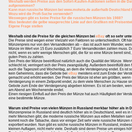
Weshalb werden Preise aus den Sofort-Kaufen-Auktionen selten in die D
aufgenommen?
Kann man russische Münzen bei www.moheta.de außerhalb Deutschland 
Wozu wird die Profi-Suche verwendet?
Weswegen gibt es keine Preise für die russischen Münzen bis 1988?
Was bedeutet die gelbe waagerechte Linie auf den Grafiken mit Preisentw
Eigene Frage stellen
Weshalb sind die Preise für die gleichen Münzen bei
eBay
oft so sehr unte
Die Preise sind wegen einer Vielzahl von Faktoren so unterschiedlich. Oft hä
Münzenpreis nur von den Versandkosten ab – das ist auch kein Wunder, wen
Münze im Wert von 15 Euro zusätzlich 7 Euro Versandkosten zahlen muss. D
nicht, wenn es sehr wenige Menschen gibt, die für so eine Münze bereit sind
guten Preis zu zahlen.
Den Preis der Münze beeinflüsst natürlich auch die Qualität der Münze. Wenn
schlecht ist, verringert sich der Preis zwangsläufig. Außerdem beeinflüßt de
auch die Tageszeit und Wochentag, an dem die Versteigerung endet. Es ist s
kein Geheimnis, dass die Gebote bei
eBay
meistens erst zum Ende der Verst
gemacht und erhöht werden. Der Preis der Münze ist eher am größten, wenn 
Versteigerung in einem Zeitpunkt endet, zu dem viele Menschen zu Hause si
Gebote zum Ende der Versteigerung abgeben können. Es ist am besten, wenn
am Abend am Wochenende endet.
Einen riesigen Einfluß auf den Preis der Münze hat auch Häufigkeit der Verst
eine bestimmte Münze.
Warum sind Preise von vielen Münzen in Russland merkbar höher als in 
Münzenpreise in Russland sind deutlich höher als in Deutschland, weil es in 
mehr Menschen gibt, die moderne russische Münzen aus edlen Metallen sa
kommt noch die Tatsache, dass vor einiger Zeit sehr viele russische Münzen
exportiert wurden. Nun gibt es solche russische Münzen in Russland, insbes
kleinen Auflagen, nicht mehr viele. Deshalb sind deren Preise um einiges höh