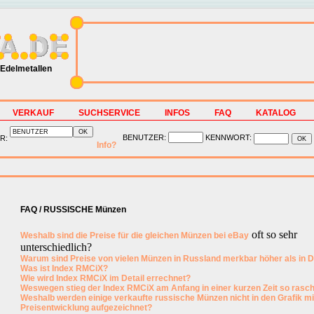
Edelmetallen
VERKAUF
SUCHSERVICE
INFOS
FAQ
KATALOG
BENUTZER:
KENNWORT:
R:
Info?
FAQ / RUSSISCHE Münzen
oft so sehr
Weshalb sind die Preise für die gleichen Münzen bei
eBay
unterschiedlich?
Warum sind Preise von vielen Münzen in Russland merkbar höher als in 
Was ist Index RMCiX?
Wie wird Index RMCiX im Detail errechnet?
Weswegen stieg der Index RMCiX am Anfang in einer kurzen Zeit so rasc
Weshalb werden einige verkaufte russische Münzen nicht in den Grafik mi
Preisentwicklung aufgezeichnet?