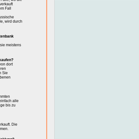
erkauft
em Fall
ussische
e, wird durch
atenbank
sie meistens
kaufen?
von dort
eren
n Sie
rbenen
immten
einfach alle
ge bis zu
rkauft. Die
hmen.