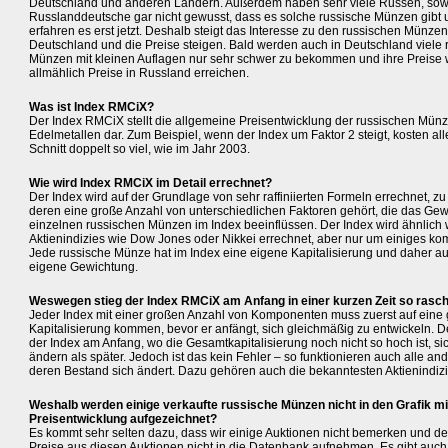
Deutschland und anderen Ländern. Außerdem haben sehr viele Russen, sow
Russlanddeutsche gar nicht gewusst, dass es solche russische Münzen gibt 
erfahren es erst jetzt. Deshalb steigt das Interesse zu den russischen Münzen
Deutschland und die Preise steigen. Bald werden auch in Deutschland viele 
Münzen mit kleinen Auflagen nur sehr schwer zu bekommen und ihre Preise
allmählich Preise in Russland erreichen.
Was ist Index RMCiX?
Der Index RMCiX stellt die allgemeine Preisentwicklung der russischen Mün
Edelmetallen dar. Zum Beispiel, wenn der Index um Faktor 2 steigt, kosten a
Schnitt doppelt so viel, wie im Jahr 2003.
Wie wird Index RMCiX im Detail errechnet?
Der Index wird auf der Grundlage von sehr raffiniierten Formeln errechnet, zu
deren eine große Anzahl von unterschiedlichen Faktoren gehört, die das Gew
einzelnen russischen Münzen im Index beeinflüssen. Der Index wird ähnlich 
Aktienindizies wie Dow Jones oder Nikkei errechnet, aber nur um einiges komp
Jede russische Münze hat im Index eine eigene Kapitalisierung und daher a
eigene Gewichtung.
Weswegen stieg der Index RMCiX am Anfang in einer kurzen Zeit so rasc
Jeder Index mit einer großen Anzahl von Komponenten muss zuerst auf eine
Kapitalisierung kommen, bevor er anfängt, sich gleichmäßig zu entwickeln. 
der Index am Anfang, wo die Gesamtkapitalisierung noch nicht so hoch ist, sic
ändern als später. Jedoch ist das kein Fehler – so funktionieren auch alle and
deren Bestand sich ändert. Dazu gehören auch die bekanntesten Aktienindizi
Weshalb werden einige verkaufte russische Münzen nicht in den Grafik mi
Preisentwicklung aufgezeichnet?
Es kommt sehr selten dazu, dass wir einige Auktionen nicht bemerken und d
Preise aus diesen Auktionen nicht in die Datenbank aufnehmen. Es gibt auch 