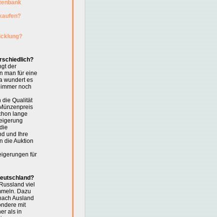
atenbank
kaufen?
icklung?
rschiedlich?
ngt der
n man für eine
a wundert es
, immer noch
 die Qualität
n Münzenpreis
chon lange
eigerung
die
nd und Ihre
 die Auktion
eigerungen für
Deutschland?
Russland viel
mmeln. Dazu
 nach Ausland
ondere mit
er als in