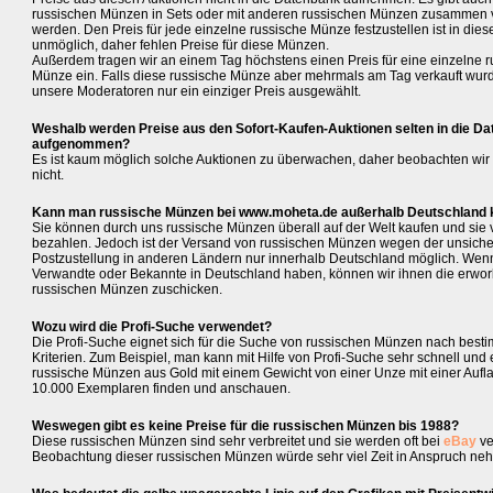
russischen Münzen in Sets oder mit anderen russischen Münzen zusammen v
werden. Den Preis für jede einzelne russische Münze festzustellen ist in dies
unmöglich, daher fehlen Preise für diese Münzen.
Außerdem tragen wir an einem Tag höchstens einen Preis für eine einzelne r
Münze ein. Falls diese russische Münze aber mehrmals am Tag verkauft wurd
unsere Moderatoren nur ein einziger Preis ausgewählt.
Weshalb werden Preise aus den Sofort-Kaufen-Auktionen selten in die D
aufgenommen?
Es ist kaum möglich solche Auktionen zu überwachen, daher beobachten wir 
nicht.
Kann man russische Münzen bei www.moheta.de außerhalb Deutschland 
Sie können durch uns russische Münzen überall auf der Welt kaufen und sie 
bezahlen. Jedoch ist der Versand von russischen Münzen wegen der unsich
Postzustellung in anderen Ländern nur innerhalb Deutschland möglich. Wen
Verwandte oder Bekannte in Deutschland haben, können wir ihnen die erwo
russischen Münzen zuschicken.
Wozu wird die Profi-Suche verwendet?
Die Profi-Suche eignet sich für die Suche von russischen Münzen nach best
Kriterien. Zum Beispiel, man kann mit Hilfe von Profi-Suche sehr schnell und 
russische Münzen aus Gold mit einem Gewicht von einer Unze mit einer Aufla
10.000 Exemplaren finden und anschauen.
Weswegen gibt es keine Preise für die russischen Münzen bis 1988?
Diese russischen Münzen sind sehr verbreitet und sie werden oft bei
eBay
ve
Beobachtung dieser russischen Münzen würde sehr viel Zeit in Anspruch ne