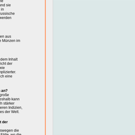
ie
und sie
 in
russische
 werden
zen aus
lle Münzen im
 dem Inhalt
icht der
wie
lizierter.
uch eine
h an?
 große
Deshalb kann
h stärker
eren Indizien,
es der Welt.
t der
eswegen die
Fälle, wo die