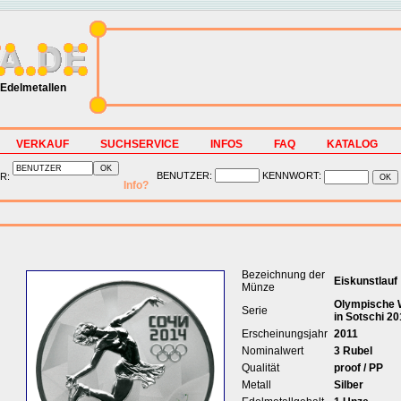
Edelmetallen
VERKAUF
SUCHSERVICE
INFOS
FAQ
KATALOG
BENUTZER:
KENNWORT:
R:
Info?
Bezeichnung der
Eiskunstlauf
Münze
Olympische W
Serie
in Sotschi 20
Erscheinungsjahr
2011
Nominalwert
3 Rubel
Qualität
proof / PP
Metall
Silber