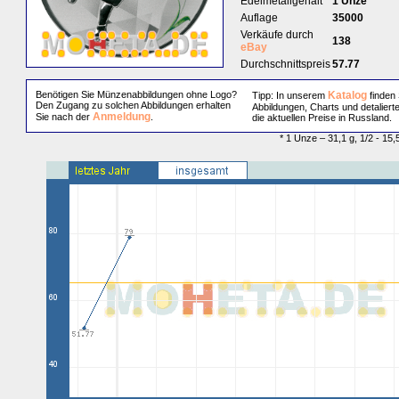
Edelmetallgehalt
1 Unze
Auflage
35000
Verkäufe durch
138
eBay
Durchschnittspreis
57.77
Benötigen Sie Münzenabbildungen ohne Logo?
Katalog
Tipp: In unserem
finden 
Den Zugang zu solchen Abbildungen erhalten
Abbildungen, Charts und detaliert
Anmeldung
Sie nach der
.
die aktuellen Preise in Russland.
* 1 Unze – 31,1 g, 1/2 - 15,5