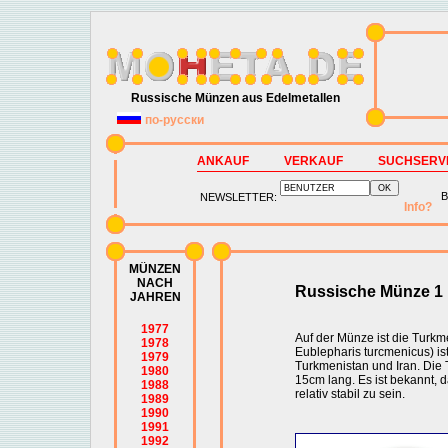
Russische Münzen aus Edelmetallen
по-русски
ANKAUF
VERKAUF
SUCHSERV
B
NEWSLETTER:
Info?
MÜNZEN
NACH
Russische Münze 1
JAHREN
1977
Auf der Münze ist die Turkm
1978
Eublepharis turcmenicus) ist
1979
Turkmenistan und Iran. Die 
1980
15cm lang. Es ist bekannt, da
1988
relativ stabil zu sein.
1989
1990
1991
1992